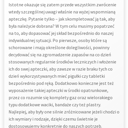
Istotne okazuje się zatem przede wszystkim zwrócenie
wtedy szczególnej uwagi właśnie na wyżej wspomnianą
apteczkę. Pytanie tylko – jak skompletować ją tak, aby
była należycie dobrana? W tym celu musimy popatrzeć
na to, aby dopasować jej skład bezpośrednio do naszej
indywidualnej sytuacji. Po pierwsze, osoby które są
schorowane i mają określone dolegliwości, powinny
decydować się na zgromadzenie zapasów na co dzień
stosowanych regularnie środków leczniczych i włożenie
ich do swej apteczki, aby zawsze w razie braku tych co
dzień wykorzystywanych mieć pigułki czy tabletki
bezpośrednio pod ręką. Dodatkowo konieczne jest też
wyposażenie takiej apteczki w środki opatrunkowe,
przez co rozumie się komplety gaz oraz wielorakiego
typu dodatkowe waciki, bandaże czy też plastry.
Najlepiej, aby były one silnie zróżnicowane jeżeli chodzi o
ich wymiary i rodzaje, dzięki czemu świetnie je
dostosowujemy konkretnie do naszych potrzeb.