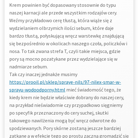
Krem powinien być dopasowany stosownie do typu
naszej karnacji ale przede wszystkim rodzajów cery.
Weźmy przykładowo cerę tłustą, która wiąże się z
wydzielaniem olbrzymich ilości sebum, które daje
bardzo tłustą, połyskującą wręcz warstewkę znajdującą
się bezpośrednio w okolicach naszego czoła, policzków i
nosa. To tak zwana strefa T, czyli takie miejsca, gdzie
pory są mocno pozatykane przez wydzielające się w
nadmiarze sebum.
Tak czy inaczej jednakże musimy
https://prooil.pl/sklep/spraye-nils/97-nilex-smar-w-
sprayu-wodoodporny.html
mieć świadomość tego, że
kiedy krem nie będzie właściwie dobrany do naszej cery,
na przykład nieświadomie czy przypadkowo sięgniemy
po specyfik przeznaczony do cery suchej, skutki
takowego nawilżenia mogą być wręcz odwrotne do
spodziewanych. Pory skórne zostaną jeszcze bardziej
zatkane a w efekcie tego po prostu zaczną gromadzić się