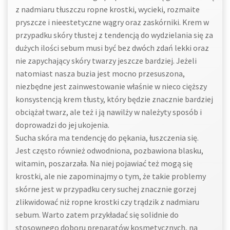
z nadmiaru tłuszczu ropne krostki, wycieki, rozmaite
pryszcze i nieestetyczne wągry oraz zaskórniki. Krem w
przypadku skóry tłustej z tendencją do wydzielania się za
dużych ilości sebum musi być bez dwóch zdań lekki oraz
nie zapychający skóry twarzy jeszcze bardziej. Jeżeli
natomiast nasza buzia jest mocno przesuszona,
niezbędne jest zainwestowanie właśnie w nieco cięższy
konsystencją krem tłusty, który będzie znacznie bardziej
obciążał twarz, ale też i ją nawilży w należyty sposób i
doprowadzi do jej ukojenia.
Sucha skóra ma tendencję do pękania, łuszczenia się.
Jest często również odwodniona, pozbawiona blasku,
witamin, poszarzała. Na niej pojawiać też mogą się
krostki, ale nie zapominajmy o tym, że takie problemy
skórne jest w przypadku cery suchej znacznie gorzej
zlikwidować niż ropne krostki czy trądzik z nadmiaru
sebum. Warto zatem przykładać się solidnie do
stosownego doboru preparatów kosmetycznych, na