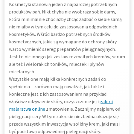
Kosmetyki stanowią jeden z najbardziej potrzebnych
produktów pań. Nikt chyba nie wyobraża sobie damy,
która minimalnie chociażby chcąc zadbać o siebie samą
nie miałby w tym celu do zastosowania odpowiednich
kosmetyków. Wśród bardzo potrzebnych środków
kosmetycznych, jakie są wymagane do ochrony skóry
warto wymienić szereg preparatów pielęgnacyjnych.
Jest to nic innego jak zestaw rozmaitych kremów, serum
ale też i wielorakich toników, mleczek i płynów
micelarnych.
Wszystkie one mają kilka konkretnych zadań do
spełnienia – zarówno mają nawilżać, jak także i
konieczne jest z ich zastosowaniem na przykład
właściwe odżywienie skóry, oczyszczenie jej i
galerii
malarstwa online
zmatowienie. Zacznijmy najpierw od
pielęgnacji cery. W tym zakresie niezbędna okazuje się
przede wszystkim inwestycja w solidny krem, jaki musi
być podstawą odpowiedniej pielęgnacji skóry.