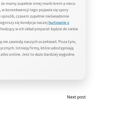
, że mamy zupełnie innej marki krem a nieco
e, w konsekwencji tego pojawia się spory
en sposób, czasem zupełnie nieświadomie
pogorszy się kondycja naszej
hurtownie z
hodzący w ich skład preparat będzie do siebie
ią nie zawiodą naszych oczekiwań. Poza tym,
znych. Istnieją firmy, które udostępniają
albo online. Jest to dużo bardziej wygodne.
Post
Next post
navigati