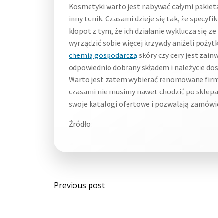
Kosmetyki warto jest nabywać całymi pakieta
inny tonik. Czasami dzieje się tak, że specyf
kłopot z tym, że ich działanie wyklucza się
wyrządzić sobie więcej krzywdy aniżeli pożyt
chemią gospodarczą
skóry czy cery jest zain
odpowiednio dobrany składem i należycie do
Warto jest zatem wybierać renomowane firmy 
czasami nie musimy nawet chodzić po sklepac
swoje katalogi ofertowe i pozwalają zamówić 
Źródło:
Post
Previous post
navigation