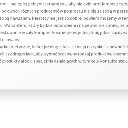
mi – najlepiej pełnymi seriami tak, aby nie było problemów z tym
iki od dwóch różnych producentów po prostu nie idą ze sobą w parz
 ze sobą nawzajem. Niestety nie jest to dobre, bowiem możemy w t
ku. Wariantem, który będzie odpowiedni i na pewno nie sprawi, że 
westowanie w cały komplet kosmetyków jednej linii, gdzie każdy wc
stosowany.
kosmetyczne, które już długie lata istnieją na rynku i z pewnośc
h czy drogeriach, aby wybrać stosowny rodzaj produktów kosmetyc
produkty albo u specjalnie działających w tym celu konsultantek, 