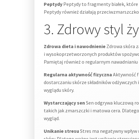
Peptydy
Peptydy to fragmenty białek, które m
Peptydy również działają przeciwzmarszczkow
3. Zdrowy styl ż
Zdrowa dieta i nawodnienie
Zdrowa skóra za
i wysokoprzetworzonych produktów spożywczy
Pamiętaj również o regularnym nawadnianiu o
Regularna aktywność fizyczna
Aktywność fi
dostarczaniu skórze składników odżywczych 
wyglądu skóry.
Wystarczający sen
Sen odgrywa kluczową rolę
takich jak zmarszczki i matowa cera. Dlatego
wygląd.
Unikanie stresu
Stres ma negatywny wpływ na
skóry. Dlatego ważne jest unikanie stresując