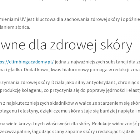
ieniami UV jest kluczowa dla zachowania zdrowej skóry i opóźni
łaniem słońca.
tywne dla zdrowej skóry
ps://climbingacademy.pl/
jedna z najważniejszych substancji dla z
yczna i gładka. Dodatkowo, kwas hialuronowy pomaga w redukcji zm
rzymania zdrowej skóry. Działa jako silny antyoksydant, chroniąc
odukcję kolagenu, co przyczynia się do poprawy jędrności i elast
ym z najskuteczniejszych składników w walce ze starzeniem się sk
lagenu i elastyny, dzięki czemu skóra staje się bardziej napięta i 
ma wiele korzystnych właściwości dla skóry. Redukuje widoczność 
eciwzapalnie, łagodząc stany zapalne skóry i redukując trądzik.