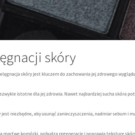
lęgnacji skóry
lęgnacja skóry jest kluczem do zachowania jej zdrowego wyglądu. 
ezwykle istotne dla jej zdrowia. Nawet najbardziej sucha skóra po
 jest niezbędne, aby usunąć zanieczyszczenia, nadmiar sebum i m
wa martwe komórki, pobudza regenerację i poprawia teksturę skóry