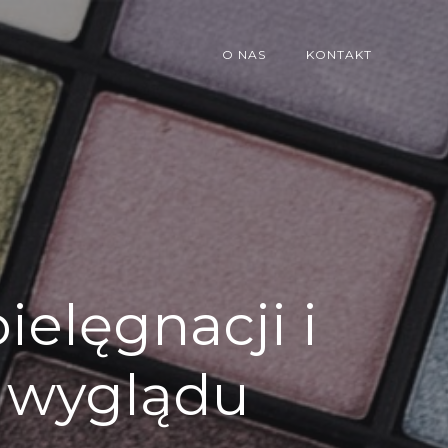
O NAS
KONTAKT
ielęgnacji i
 wyglądu