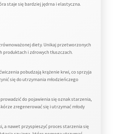
 staje się bardziej jędrna i elastyczna.
 zrównoważonej diety. Unikaj przetworzonych
 produktach i zdrowych tłuszczach.
ćwiczenia pobudzają krążenie krwi, co sprzyja
zynić się do utrzymania młodzieńczego
 prowadzić do pojawienia się oznak starzenia,
 skórze zregenerować się i utrzymać młody
, a nawet przyspieszyć proces starzenia się
edytacja czy joga, które pomogą utrzymać