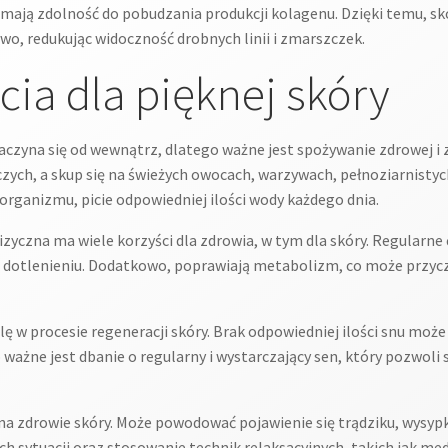
ają zdolność do pobudzania produkcji kolagenu. Dzięki temu, skóra
o, redukując widoczność drobnych linii i zmarszczek.
ycia dla pięknej skóry
czyna się od wewnątrz, dlatego ważne jest spożywanie zdrowej i
ch, a skup się na świeżych owocach, warzywach, pełnoziarnistych
rganizmu, picie odpowiedniej ilości wody każdego dnia.
zyczna ma wiele korzyści dla zdrowia, w tym dla skóry. Regularne 
i dotlenieniu. Dodatkowo, poprawiają metabolizm, co może przyc
 w procesie regeneracji skóry. Brak odpowiedniej ilości snu może
 ważne jest dbanie o regularny i wystarczający sen, który pozwoli
 zdrowie skóry. Może powodować pojawienie się trądziku, wysypki
ych sytuacji oraz stosowanie technik relaksacyjnych, takich jak m